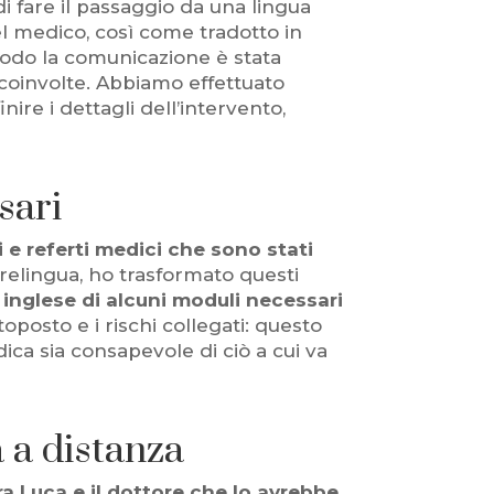
i fare il passaggio da una lingua
del medico, così come tradotto in
o modo la comunicazione è stata
i coinvolte. Abbiamo effettuato
re i dettagli dell’intervento,
sari
e referti medici che sono stati
relingua, ho trasformato questi
inglese di alcuni moduli necessari
toposto e i rischi collegati: questo
ca sia consapevole di ciò a cui va
 a distanza
ra Luca e il dottore che lo avrebbe