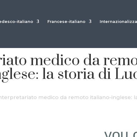
edesco-italiano
Francese-italiano
Internazionalizz
riato medico da remot
nglese: la storia di Lu
nterpretariato medico da remoto italiano-inglese: la
you 