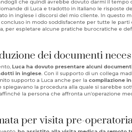
gandogli che quindi avrebbe dovuto darmi il tempo d
e domande di Luca e tradotto in italiano le risposte 
rtato in inglese i discorsi del mio cliente. In quest
i è concluso in modo soddisfacente per tutte le part
 per espletare alcune pratiche burocratiche e defini
duzione dei documenti neces
ento,
Luca ha dovuto presentare alcuni documenti 
adotti in inglese
. Con il supporto di un collega mad
ornito supporto a Luca anche per la
compilazione in 
 che spiegavano la procedura alla quale si sarebbe sot
affinché la persona che affronta un’operazione medi
ata per visita pre-operatoria
rvento,
ho assistito alla visita medica da remoto t