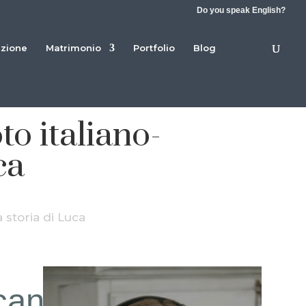
Do you speak English?
azione
Matrimonio
Portfolio
Blog
o italiano-
ca
 storia di Luca
can