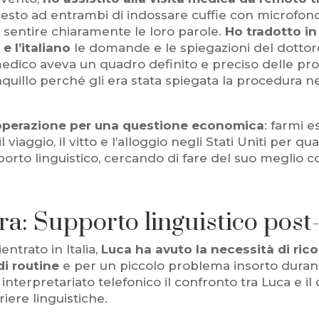
iesto ad entrambi di indossare cuffie con microfon
 sentire chiaramente le loro parole.
Ho tradotto in
 e l’italiano
le domande e le spiegazioni del dottore
l medico aveva un quadro definito e preciso delle pr
quillo perché gli era stata spiegata la procedura n
’operazione per una questione economica
: farmi e
 viaggio, il vitto e l’alloggio negli Stati Uniti per 
porto linguistico, cercando di fare del suo meglio c
tra: Supporto linguistico post
entrato in Italia,
Luca ha avuto la necessità di ric
di routine
e per un piccolo problema insorto duran
interpretariato telefonico il confronto tra Luca e 
iere linguistiche.