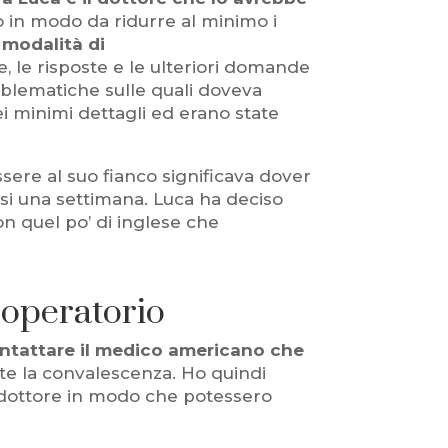
o in modo da ridurre al minimo i
 modalità di
, le risposte e le ulteriori domande
oblematiche sulle quali doveva
ei minimi dettagli ed erano state
ssere al suo fianco significava dover
quasi una settimana. Luca ha deciso
on quel po’ di inglese che
-operatorio
ontattare il medico americano che
te la convalescenza. Ho quindi
il dottore in modo che potessero