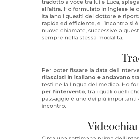
tradotto a voce tra lui e Luca, spie
all’altra. Ho formulato in inglese l
italiano i quesiti del dottore e ripo
rapida ed efficiente, e l’incontro s
nuove chiamate, successive a questa,
sempre nella stessa modalità.
Tra
Per poter fissare la data dell’interv
rilasciati in italiano e andavano tr
testi nella lingua del medico. Ho f
per l’intervento
, tra i quali quelli
passaggio è uno dei più importanti 
incontro.
Videochiam
Circa una settimana prima dell’inte