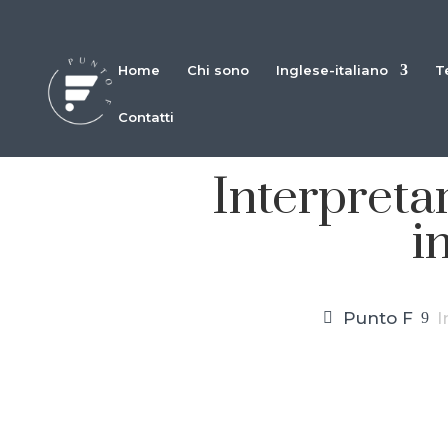
Home
Chi sono
Inglese-italiano
T
Contatti
Interpreta
i
Punto F
I
9